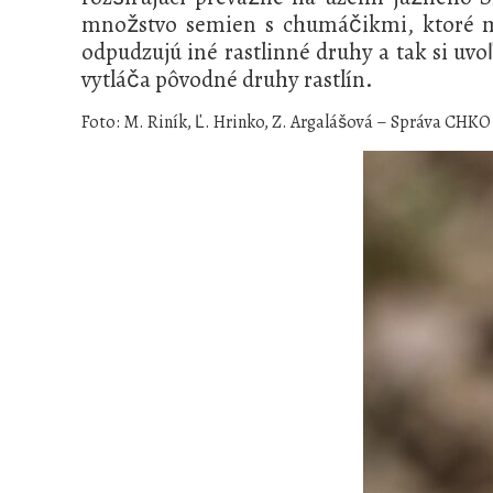
množstvo semien s chumáčikmi, ktoré môž
odpudzujú iné rastlinné druhy a tak si uv
vytláča pôvodné druhy rastlín.
Foto: M. Riník, Ľ. Hrinko, Z. Argalášová – Správa CHKO