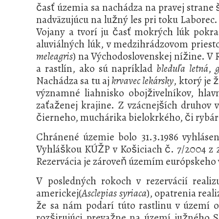
časť územia sa nachádza na pravej strane 
nadväzujúcu na lužný les pri toku Laborec
Vojany a tvorí ju časť mokrých lúk pokra
aluviálných lúk, v medzihrádzovom pries
meleagris
) na Východoslovenskej nížine. V
a rastlín, ako sú napríklad
bleduľa letná
,
g
Nachádza sa tu aj
krvavec lekársky
, ktorý je
významné liahnisko obojživelníkov, hla
zaťaženej krajine. Z vzácnejších druhov 
čierneho, muchárika bielokrkého, či rybár
Chránené územie bolo 31.3.1986 vyhlásen
Vyhláškou KÚŽP v Košiciach č. 7/2004 z 2
Rezervácia je zároveň územím európskeho
V posledných rokoch v rezervácií reali
americkej(
Asclepias syriaca
), opatrenia rea
že sa nám podarí túto rastlinu v území 
rozširujúci prevažne na území južného 