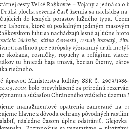
štátnej cesty Veľké Raškovce – Vojany a jedná sa o
. Druhá plocha severná časť územia sa nachádza na ľ
čujúcich do lesných porastov lužného typu. Územ
tore Laborca, ktoré sú posledným jediným masovým
 Raškovskom luhu sa nachádzajú lesné aj lúčne bio
raciola lekárska
, s
itina černastá
,
cesnak hranatý
,
žltu
 živnou rastlinou pre európsky významný druh motý
vne skokana, rosničky, ropuchy a refúgium viace
vtákov tu hniezdi haja tmavá, bocian čierny, zár
ika riečneho.
é úpravou Ministerstva kultúry SSR č. 2909/1986
2.09.2004 bolo prevyhlásené za prírodnú rezerváci
 významu a súčasťou Chráneného vtáčieho územia 
zujeme manažmentové opatrenia zamerané na ods
lizujeme hlavne z dôvodu ochrany pôvodných rastli
oslabiť, následne časom úplne odstrániť. Glejovk
Slovenska. Rozmnožuje sa vegetatívne – plazivým