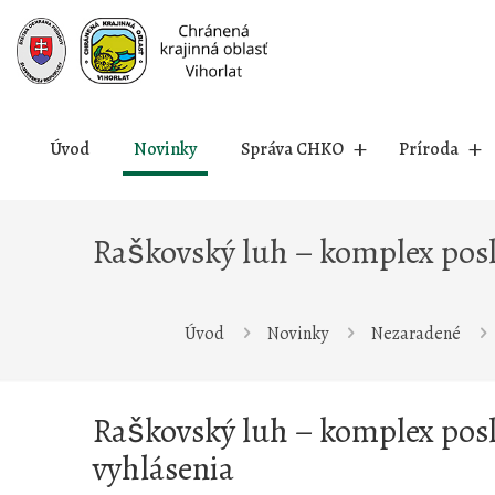
Prejsť
na
obsah
Úvod
Novinky
Správa CHKO
Príroda
Raškovský luh – komplex posl
Úvod
Novinky
Nezaradené
Raškovský luh – komplex posl
vyhlásenia