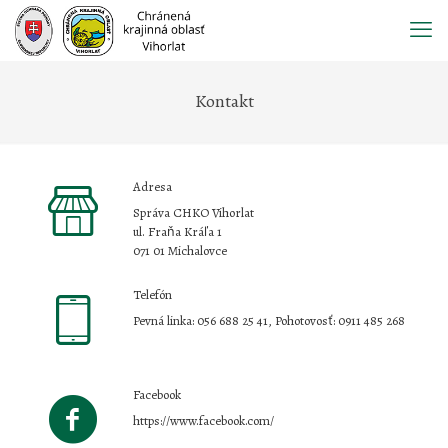
Prejsť
na
obsah
Kontakt
Adresa
Správa CHKO Vihorlat
ul. Fraňa Kráľa 1
071 01 Michalovce
Telefón
Pevná linka: 056 688 25 41, Pohotovosť: 0911 485 268
Facebook
https://www.facebook.com/