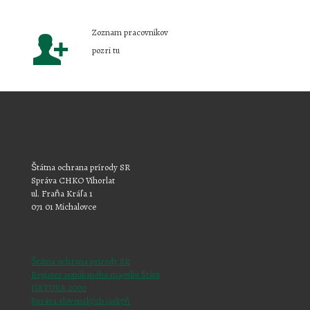
Zoznam pracovníkov
pozri tu
Štátna ochrana prírody SR
Správa CHKO Vihorlat
ul. Fraňa Kráľa 1
071 01 Michalovce
Štátna ochrana prírody SR
Register ponúkaného majetku štátu
NATURA 2000
Správa slovenských jaskýň