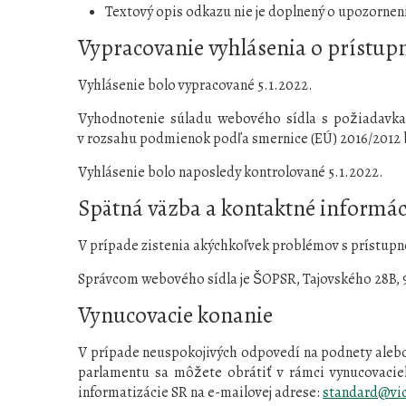
Textový opis odkazu nie je doplnený o upozorneni
Vypracovanie vyhlásenia o prístup
Vyhlásenie bolo vypracované 5.1.2022.
Vyhodnotenie súladu webového sídla s požiadavkam
v rozsahu podmienok podľa smernice (EÚ) 2016/201
Vyhlásenie bolo naposledy kontrolované 5.1.2022.
Spätná väzba a kontaktné informác
V prípade zistenia akýchkoľvek problémov s prístupn
Správcom webového sídla je ŠOPSR, Tajovského 28B, 9
Vynucovacie konanie
V prípade neuspokojivých odpovedí na podnety alebo ž
parlamentu sa môžete obrátiť v rámci vynucovacieh
informatizácie SR na e-mailovej adrese:
standard@vic