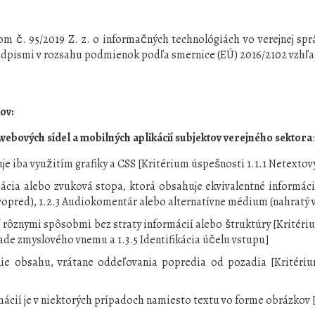
m č. 95/2019 Z. z. o informačných technológiách vo verejnej spr
edpismi v rozsahu podmienok podľa smernice (EÚ) 2016/2102 vzhľ
ov:
webových sídel a mobilných aplikácií subjektov verejného sektora
e iba využitím grafiky a CSS [Kritérium úspešnosti 1.1.1 Netextov
mácia alebo zvuková stopa, ktorá obsahuje ekvivalentné informác
 vopred), 1.2.3 Audiokomentár alebo alternatívne médium (nahratý 
 rôznymi spôsobmi bez straty informácií alebo štruktúry [Kritérium
lade zmyslového vnemu a 1.3.5 Identifikácia účelu vstupu]
 obsahu, vrátane oddeľovania popredia od pozadia [Kritérium 
mácií je v niektorých prípadoch namiesto textu vo forme obrázkov 