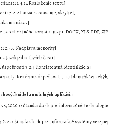
šnosti 1.4.12 Rozloženie textu]
sti 2.2.2 Pauza, zastavenie, skrytie],
ánka má názov]
ie na súbor iného formátu (napr. DOCX, XLS, PDF, ZIP
ti 2.4.6 Nadpisy a menovky]
.2 Jazyk jednotlivých častí]
 úspešnosti 3.2.4 Konzistentná identifikácia]
ianty [Kritérium úspešnosti 3.3.1 Identifikácia chýb,
bových sídel a mobilných aplikácii:
. 78/2020 o štandardoch pre informačné technológie
014 Z.z.o štandardoch pre informačné systémy verejnej