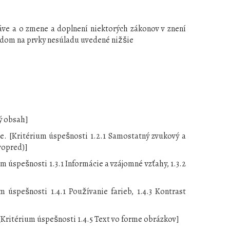
áve a o zmene a doplnení niektorých zákonov v znení
adom na prvky nesúladu uvedené nižšie
:
ý obsah]
ie. [Kritérium úspešnosti 1.2.1 Samostatný zvukový a
vopred)]
 úspešnosti 1.3.1 Informácie a vzájomné vzťahy, 1.3.2
úspešnosti 1.4.1 Používanie farieb, 1.4.3 Kontrast
[Kritérium úspešnosti 1.4.5 Text vo forme obrázkov]