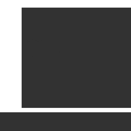
Adresa
Správa CHKO Vihorlat
Fraňa Kráľa 1
071 01 Michalovce
tel.: 056 688 25 41