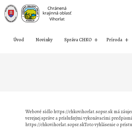
Prejsť
na
obsah
Úvod
Novinky
Správa CHKO
Príroda
Webové sídlo https://chkovihorlat.sopsr.sk má záuje
verejnej správe a príslušnými vykonávacími predpism
https://chkovihorlat.sopsr.skToto vyhlásenie o príst