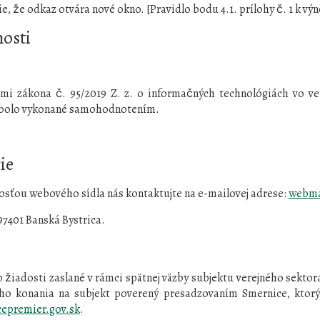
e, že odkaz otvára nové okno. [Pravidlo bodu 4.1. prílohy č. 1 k v
nosti
i zákona č. 95/2019 Z. z. o informačných technológiách vo ver
2 bolo vykonané samohodnotením.
ie
osťou webového sídla nás kontaktujte na e-mailovej adrese:
webma
7401 Banská Bystrica.
iadosti zaslané v rámci spätnej väzby subjektu verejného sektora
o konania na subjekt poverený presadzovaním Smernice, ktorým 
epremier.gov.sk
.