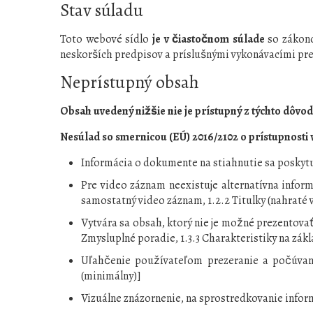
Stav súladu
Toto webové sídlo
je v čiastočnom súlade
so zákono
neskorších predpisov a príslušnými vykonávacími pr
Neprístupný obsah
Obsah uvedený nižšie nie je prístupný z týchto dôvod
Nesúlad so smernicou (EÚ) 2016/2102 o prístupnosti 
Informácia o dokumente na stiahnutie sa poskytuj
Pre video záznam neexistuje alternatívna infor
samostatný video záznam, 1.2.2 Titulky (nahraté
Vytvára sa obsah, ktorý nie je možné prezentovať
Zmysluplné poradie, 1.3.3 Charakteristiky na zák
Uľahčenie používateľom prezeranie a počúvanie
(minimálny)]
Vizuálne znázornenie, na sprostredkovanie infor