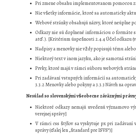
Pri zmene obsahu implementovanom pomocou značk
Nie všetky informácie, ktoré sa automaticky aktua
Webové stránky obsahujú názvy, ktoré neúplne po
Odkazy nie sú doplnené informáciou o formáte s
atď.). [Kritérium úspešnosti 2.4.4 Účel odkazu (v
Nadpisy a menovky nie vždy popisujú tému alebo
Niektorý text v inom jazyku, ako je samotná strán
Prvky, ktoré majú v rámci súboru webových stráno
Pri zadávaní vstupných informácií sa automaticky
3.3.2 Menovky alebo pokyny a 3.3.3 Návrh na opra
Nesúlad so slovenskými všeobecne záväznými právnym
Niektoré odkazy nemajú uvedenú významovo výst
verejnej správy]
V rámci css štýlov sa vyskytuje px pri zadávaní
správy (ďalej len „štandard pre ISVS“)]