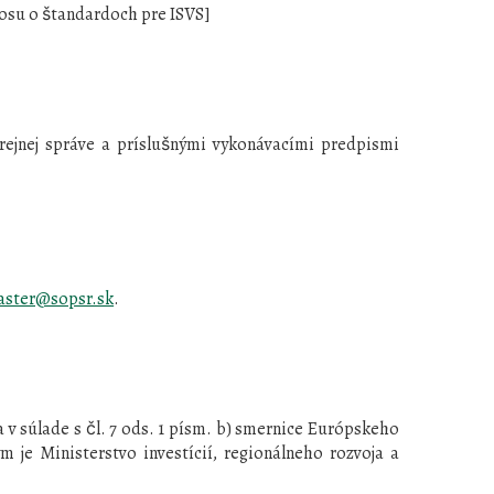
ýnosu o štandardoch pre ISVS]
ejnej správe a príslušnými vykonávacími predpismi
ster@sopsr.sk
.
 v súlade s čl. 7 ods. 1 písm. b) smernice Európskeho
je Ministerstvo investícií, regionálneho rozvoja a