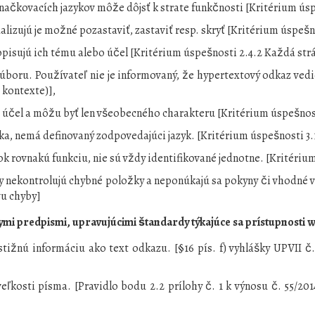
ovacích jazykov môže dôjsť k strate funkčnosti [Kritérium úspe
lizujú je možné pozastaviť, zastaviť resp. skryť [Kritérium úspešno
pisujú ich tému alebo účel [Kritérium úspešnosti 2.4.2 Každá str
úboru. Používateľ nie je informovaný, že hypertextový odkaz ved
 kontexte)],
 účel a môžu byť len všeobecného charakteru [Kritérium úspešnos
ka, nemá definovaný zodpovedajúci jazyk. [Kritérium úspešnosti 3.1
k rovnakú funkciu, nie sú vždy identifikované jednotne. [Kritérium
 nekontrolujú chybné položky a neponúkajú sa pokyny či vhodné var
vu chyby]
i predpismi, upravujúcimi štandardy týkajúce sa prístupnosti we
ižnú informáciu ako text odkazu. [§16 pís. f) vyhlášky UPVII č
 veľkosti písma. [Pravidlo bodu 2.2 prílohy č. 1 k výnosu č. 55/2